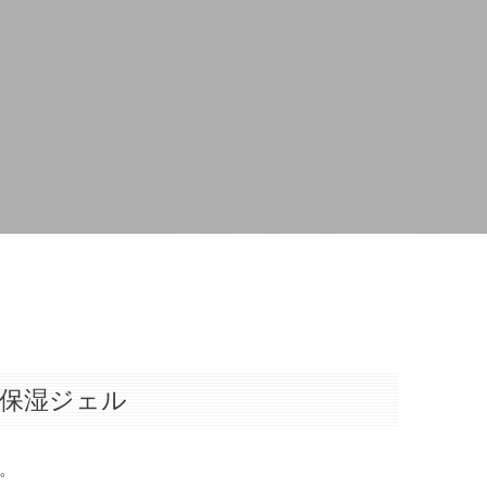
球保湿ジェル
。