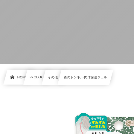
HOME
PRODUCT
その他, …
森のトンネル 肉球保湿ジェル