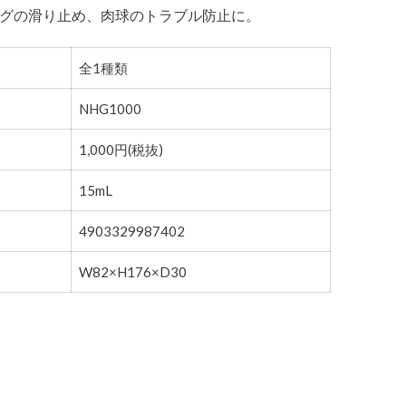
グの滑り止め、肉球のトラブル防止に。
全1種類
NHG1000
1,000円(税抜)
15mL
4903329987402
W82×H176×D30