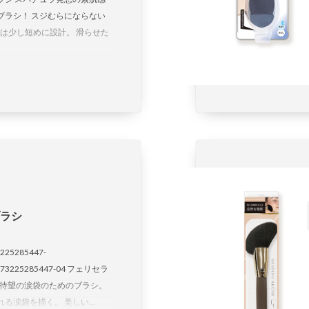
ブラシ！ スジむらにならない
足は少し短めに設計。 滑らせた
ブラシ
225285447-
4573225285447-04 フェリセラ
 待望の涙袋のためのブラシ。
る涙袋を描く。 美しい...