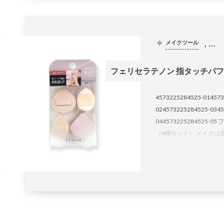
, …
メイクツール
フェリセラテノン 指タッチパフ
4573225284525-014573
024573225284525-0345
044573225284525
（4種セット） メイクは道