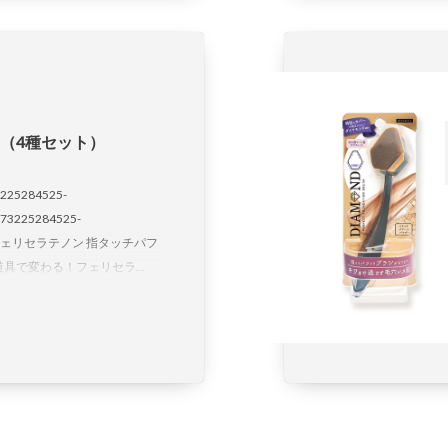
（4種セット）
225284525-
73225284525-
-05 フェリセラテノン 指タッチパフ
具で変わる！フェリセラ...