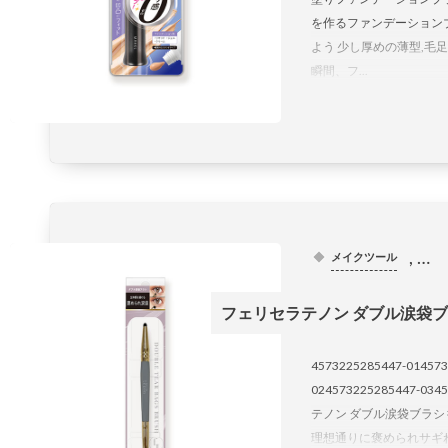
を作るファンデーション
よう 少し厚めの薄型,毛
瞬間、フ...
, …
メイクツール
フェリセラテノン ダブル涙袋
4573225285447-014573
024573225285447-03
テノン ダブル涙袋ブラシ
理想通りに褒められサギれ