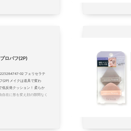
ロパフ(2P)
73225284747-02 フェリセラテ
(2P) メイクは道具で変わ
で低反発クッション！ 柔らか
由自在に形を変え顔の隙間なく