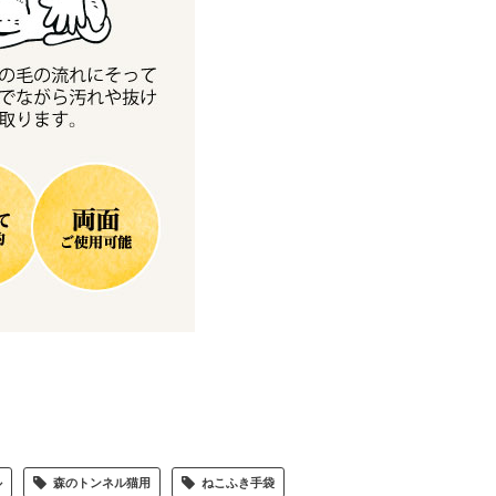
ル
森のトンネル猫用
ねこふき手袋