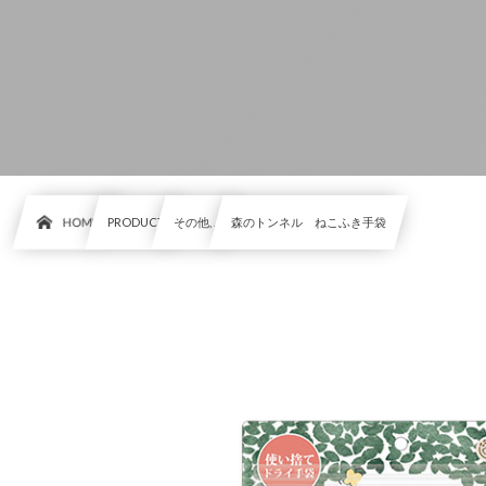
HOME
PRODUCT
その他, …
森のトンネル ねこふき手袋