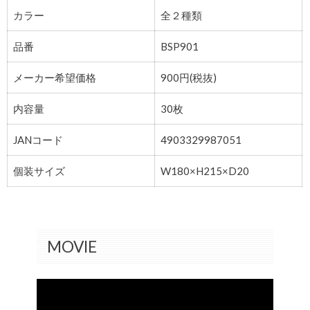
カラー
全２種類
品番
BSP901
メーカー希望価格
900円(税抜)
内容量
30枚
JANコード
4903329987051
個装サイズ
W180×H215×D20
MOVIE