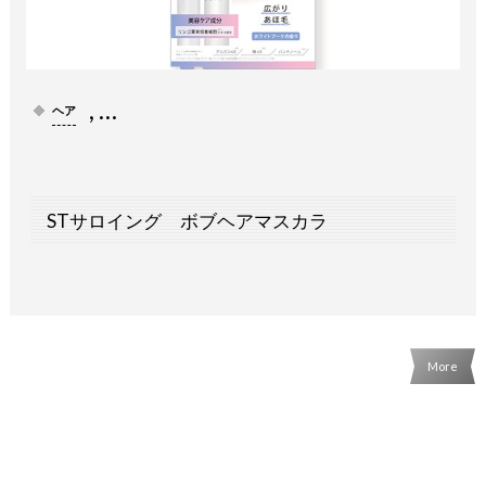
, …
ヘア
STサロイング ボブヘアマスカラ
More