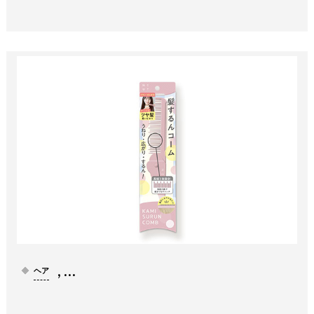
, …
ヘア