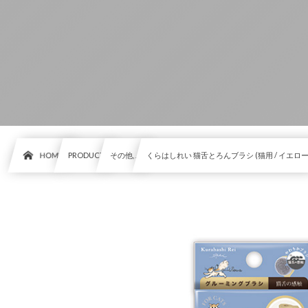
HOME
PRODUCT
その他, …
くらはしれい 猫舌とろんブラシ (猫用 / イエロー