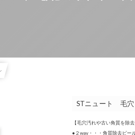
シ
STニュート 毛
【毛穴汚れや古い角質を除去
●２way・・・角質除去ピ