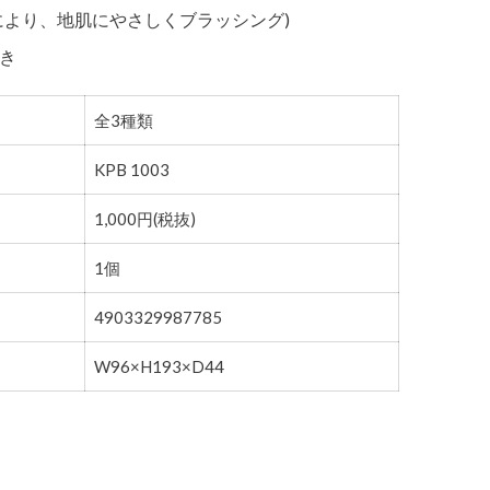
により、地肌にやさしくブラッシング)
付き
全3種類
KPB 1003
1,000円(税抜)
1個
4903329987785
W96×H193×D44