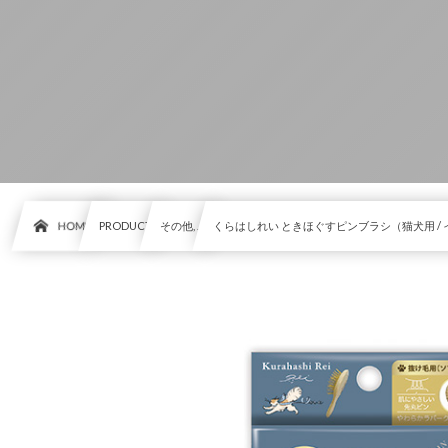
HOME
PRODUCT
その他, …
くらはしれい ときほぐすピンブラシ（猫犬用 /