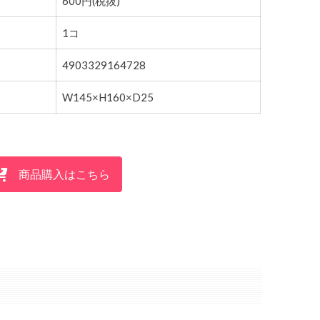
600円(税抜)
1コ
4903329164728
W145×H160×D25
商品購入はこちら