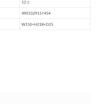
12コ
4903329157454
W150×H218×D25