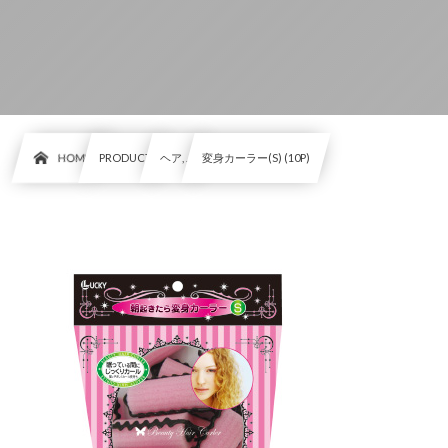
HOME
PRODUCT
ヘア, …
変身カーラー(S) (10P)