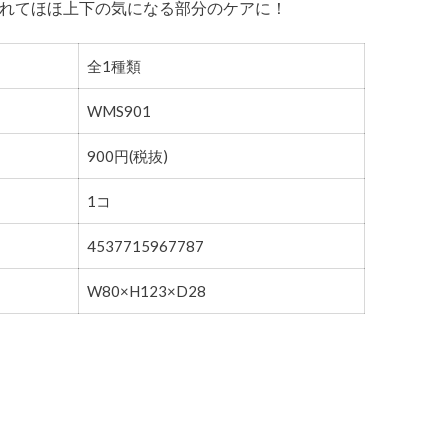
れてほほ上下の気になる部分のケアに！
全1種類
WMS901
900円(税抜)
1コ
4537715967787
W80×H123×D28