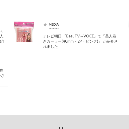
MEDIA
ロス
美人
テレビ朝日 『BeauTV～VOCE』で「美人巻
紹介
きカーラー(40mm・2P・ピンク)」 が紹介さ
れました
人巻
介さ