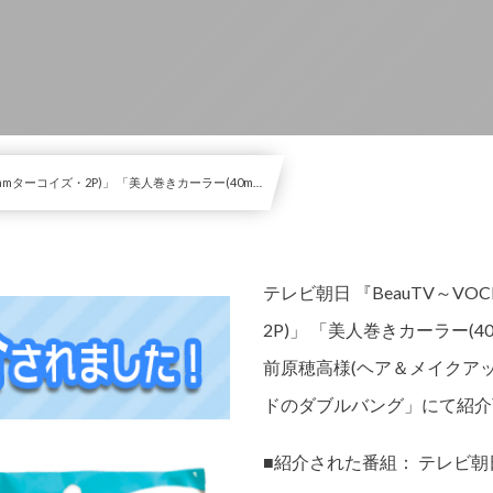
mmターコイズ・2P)」 「美人巻きカーラー(40m…
テレビ朝日 『BeauTV～VO
2P)」 「美人巻きカーラー(
前原穂高様(ヘア＆メイクア
ドのダブルバング」にて紹介
■紹介された番組： テレビ朝日