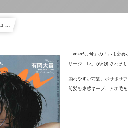
れました
「anan5月号」の『いま必
サージュレ」が紹介されまし
崩れやすい前髪、ボサボサア
前髪を束感キープ、アホ毛を