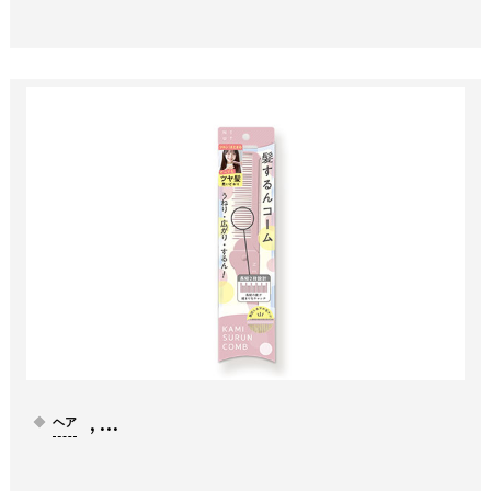
, …
ヘア