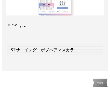
, …
ヘア
STサロイング ボブヘアマスカラ
More