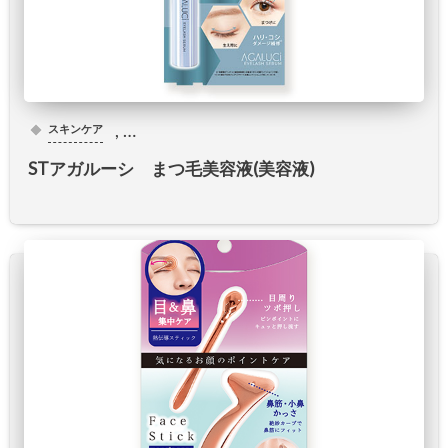
, …
スキンケア
STアガルーシ まつ毛美容液(美容液)