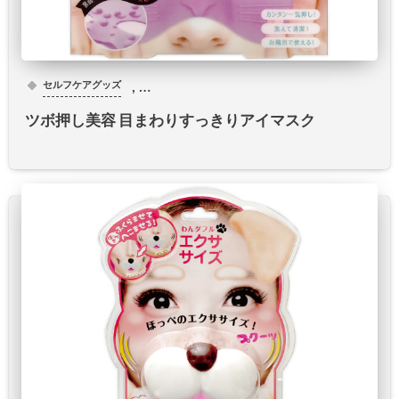
, …
セルフケアグッズ
ツボ押し美容 目まわりすっきりアイマスク