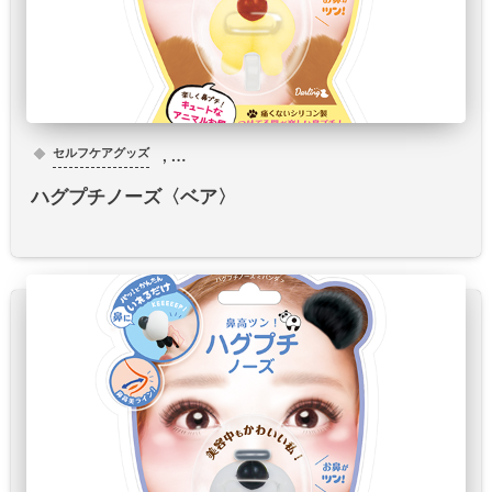
, …
セルフケアグッズ
ハグプチノーズ〈ベア〉