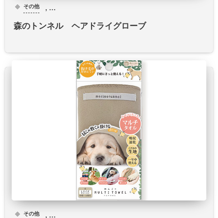
, …
その他
森のトンネル ヘアドライグローブ
, …
その他